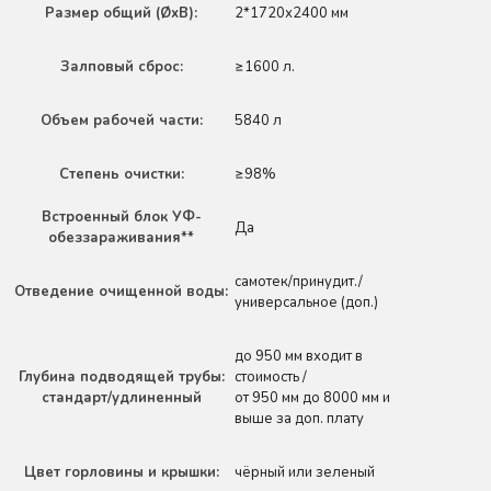
Размер общий (ØхВ):
2*1720х2400 мм
Залповый сброс:
≥1600 л.
Объем рабочей части:
5840 л
Степень очистки:
≥98%
Встроенный блок УФ-
Да
обеззараживания**
самотек/принудит./
Отведение очищенной воды:
универсальное (доп.)
до 950 мм входит в
Глубина подводящей трубы:
стоимость /
стандарт/удлиненный
от 950 мм до 8000 мм и
выше за доп. плату
Цвет горловины и крышки:
чёрный или зеленый