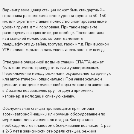
Вариант размещения станции может быть стандартный –
горловина расположена выше уровня грунта на 50-150
мм, или скрытый – станция полностью смонтирована ниже
уровня грунта, в т.ч. горловина. При таком варианте
размещения станцию не видно вообще. После монтажа
над станцией можно расположить элементы
ландшафтного дизайна, тротуар, газон и т.д. При высоком
УГВ вариант скрытого размещения возможен не всегда.
Отведение очищенной воды из станции СПАРТА может
быть самотечным, принудительным и универсальным.
Переключение между режимами осуществляется вручную
или автоматически (опционально). При универсальном
режиме, отведение очищенной воды можно организовать
в 2 разных независимых друг от друга приемника:
например, в колодец и сливную канаву.
Обслуживание станции производится при помощи
ассенизаторной машины или ручным оборудованием по
мере накопления излишков осадка. Как правило
необходимость в плановом обслуживании возникает 1 раз
в 2-5 лет в зависимости от модели станции, режима