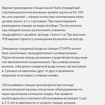
Вариант размещения станции может быть стандартный –
горловина расположена выше уровня грунта на 50-150
мм, или скрытый – станция полностью смонтирована ниже
уровня грунта, в т.ч. горловина. При таком варианте
размещения станцию не видно вообще. После монтажа
над станцией можно расположить элементы
ландшафтного дизайна, тротуар, газон и т.д. При высоком
УГВ вариант скрытого размещения возможен не всегда.
Отведение очищенной воды из станции СПАРТА может
быть самотечным, принудительным и универсальным.
Переключение между режимами осуществляется вручную
или автоматически (опционально). При универсальном
режиме, отведение очищенной воды можно организовать
в 2 разных независимых друг от друга приемника:
например, в колодец и сливную канаву.
Обслуживание станции производится при помощи
ассенизаторной машины или ручным оборудованием по
мере накопления излишков осадка. Как правило
необходимость в плановом обслуживании возникает 1 раз
в 2-5 лет в зависимости от модели станции, режима