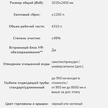
Размер общий (ØхВ):
2020х2400 мм
Залповый сброс:
≥1200 л.
Объем рабочей части:
4310 л
Степень очистки:
≥98%
Встроенный блок УФ-
Да
обеззараживания**
самотек/принудит./
Отведение очищенной воды:
универсальное (доп.)
до 950 мм входит в
Глубина подводящей трубы:
стоимость /
стандарт/удлиненный
от 950 мм до 8000 мм и
выше за доп. плату
Цвет горловины и крышки:
чёрный или зеленый