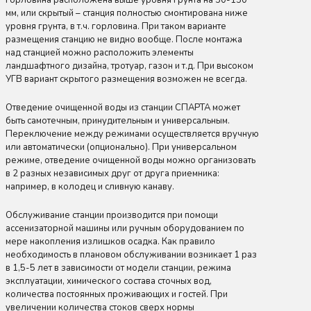
горловина расположена выше уровня грунта на 50-150
мм, или скрытый – станция полностью смонтирована ниже
уровня грунта, в т.ч. горловина. При таком варианте
размещения станцию не видно вообще. После монтажа
над станцией можно расположить элементы
ландшафтного дизайна, тротуар, газон и т.д. При высоком
УГВ вариант скрытого размещения возможен не всегда.
Отведение очищенной воды из станции СПАРТА может
быть самотечным, принудительным и универсальным.
Переключение между режимами осуществляется вручную
или автоматически (опционально). При универсальном
режиме, отведение очищенной воды можно организовать
в 2 разных независимых друг от друга приемника:
например, в колодец и сливную канаву.
Обслуживание станции производится при помощи
ассенизаторной машины или ручным оборудованием по
мере накопления излишков осадка. Как правило
необходимость в плановом обслуживании возникает 1 раз
в 1,5-5 лет в зависимости от модели станции, режима
эксплуатации, химического состава сточных вод,
количества постоянных проживающих и гостей. При
увеличении количества стоков сверх нормы